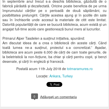
În septembrie anul trecut s-a deschis biblioteca, găzduită de o
fabrică părăsită și dezafectată. Oricine poate beneficia de pe urma
împrumutului cărților pe o perioadă de două săptămâni, cu
posibilitatea prelungirii. Cărțile acestea ajung și în școlile din sate
sau în închisorile unde accesul la materiale de citit este limitat.
Datorită popularității de care se bucură biblioteca, acum există și un
angajat full-time acolo care gestionează bunul mers al lucrurilor.
Primarul Alper Tasdelen a susținut inițiativa, spunând:
Am discutat ideea de a crea o bibliotecă din aceste cărți. Când
toată lumea ne-a susținut, proiectul s-a concretizat.” Așadar,
biblioteca are acum peste 6.000 de cărți de cam toate genurile, de
la beletristică la non-ficțiune, ba chiar și cărți pentru copii, și benzi
desenate, și cărți în engleză și franceză.
Postată acum
11th July 2018
de
totmaramures.ro
Locație:
Ankara, Turkey
0
Adăugați un comentariu