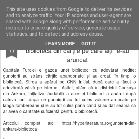
Second Hand Baia Mare
This site uses cookies from Google to deliver its services
and to analyze traffic. Your IP address and user-agent are
shared with Google along with performance and security
metrics to ensure quality of service, generate usage
statistics, and to detect and address abuse.
Gunoierii din Ankara au deschis o
JUL
LEARN MORE
GOT IT
bibliotecă din cărţile pe care alţii le-au
11
aruncat
Capitala Turciei e gazda unei biblioteci cu adevărat inedite:
gunoierii au strâns cărțile abandonate și au creat, în timp, o
bibliotecă. Știrea a apărut pe CNN inițial, după care a făcut o
adevărată vâlvă pe internet. Astfel, aflăm că în districtul Cankaya
din Ankara, inițiativa lăudabilă a acestei biblioteci a apărut după
câteva luni, după ce gunoierii au tot cules volume aruncate pe
lângă tomberoane și le-au tot cules până când și-au dat seama că
ar avea o cantitate suficientă pentru o bibliotecă.
Articolul complet, aici: https://hyperliteratura.ro/gunoierii-din-
ankara-biblioteca